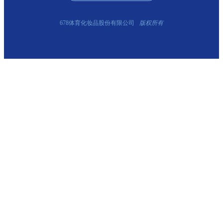
678体育化妆品股份有限公司
版权所有