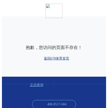
抱歉，您访问的页面不存在！
返回678体育首页
正品查询
400-8517-666