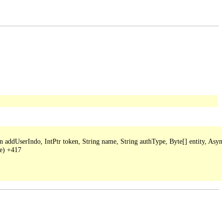
ddUserIndo, IntPtr token, String name, String authType, Byte[] entity, Async
e) +417
