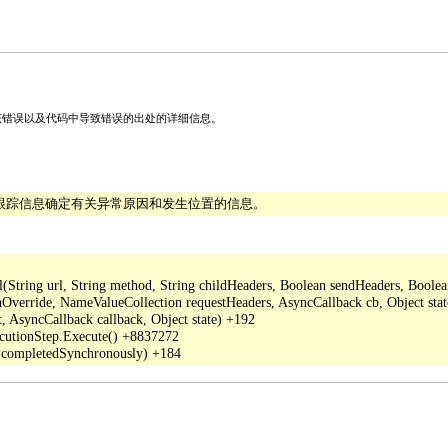
关该错误以及代码中导致错误的出处的详细信息。
栈跟踪信息确定有关异常原因和发生位置的信息。
ing url, String method, String childHeaders, Boolean sendHeaders, Boolean a
verride, NameValueCollection requestHeaders, AsyncCallback cb, Object stat
 AsyncCallback callback, Object state) +192

cutionStep.Execute() +8837272
