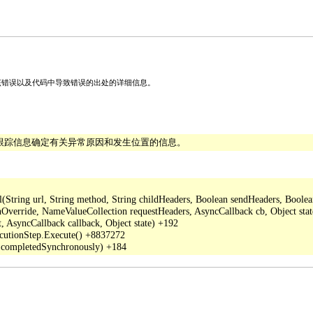
关该错误以及代码中导致错误的出处的详细信息。
栈跟踪信息确定有关异常原因和发生位置的信息。
ing url, String method, String childHeaders, Boolean sendHeaders, Boolean a
verride, NameValueCollection requestHeaders, AsyncCallback cb, Object stat
 AsyncCallback callback, Object state) +192

cutionStep.Execute() +8837272
