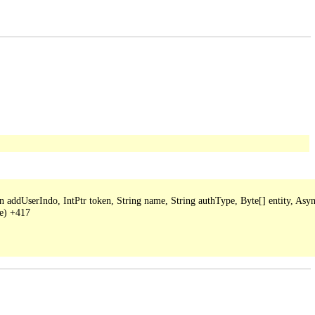
ddUserIndo, IntPtr token, String name, String authType, Byte[] entity, Async
e) +417
