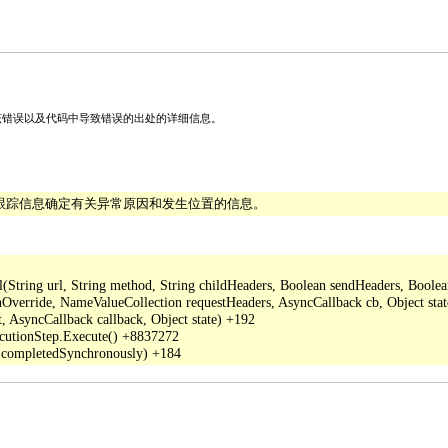
关该错误以及代码中导致错误的出处的详细信息。
栈跟踪信息确定有关异常原因和发生位置的信息。
ing url, String method, String childHeaders, Boolean sendHeaders, Boolean a
verride, NameValueCollection requestHeaders, AsyncCallback cb, Object stat
 AsyncCallback callback, Object state) +192

cutionStep.Execute() +8837272
