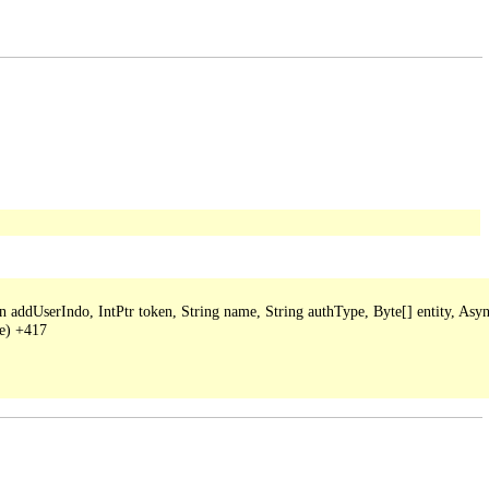
ddUserIndo, IntPtr token, String name, String authType, Byte[] entity, Async
e) +417
