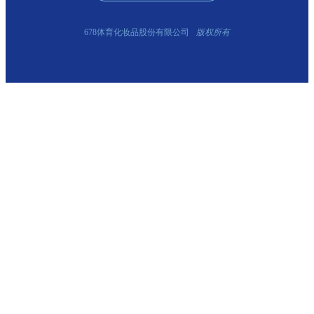
678体育化妆品股份有限公司
版权所有