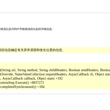
关该错误以及代码中导致错误的出处的详细信息。
栈跟踪信息确定有关异常原因和发生位置的信息。
ing url, String method, String childHeaders, Boolean sendHeaders, Boolean a
verride, NameValueCollection requestHeaders, AsyncCallback cb, Object stat
 AsyncCallback callback, Object state) +192

cutionStep.Execute() +8837272
