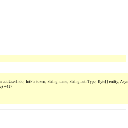
ddUserIndo, IntPtr token, String name, String authType, Byte[] entity, Async
e) +417
